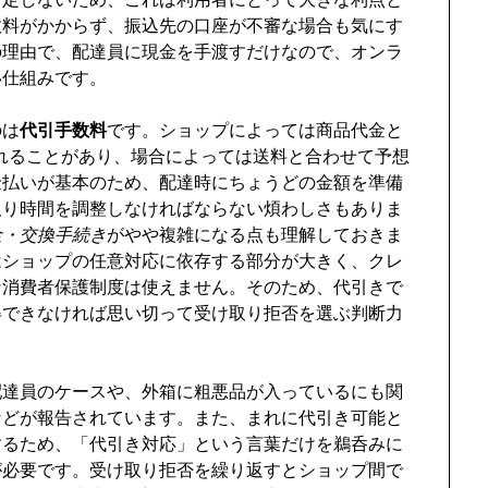
数料がかからず、振込先の口座が不審な場合も気にす
の理由で、配達員に現金を手渡すだけなので、オンラ
い仕組みです。
のは
代引手数料
です。ショップによっては商品代金と
されることがあり、場合によっては送料と合わせて予想
金払いが基本のため、配達時にちょうどの金額を準備
取り時間を調整しなければならない煩わしさもありま
金・交換手続き
がやや複雑になる点も理解しておきま
はショップの任意対応に依存する部分が大きく、クレ
な消費者保護制度は使えません。そのため、代引きで
得できなければ思い切って受け取り拒否を選ぶ判断力
配達員のケースや、外箱に粗悪品が入っているにも関
などが報告されています。また、まれに代引き可能と
するため、「代引き対応」という言葉だけを鵜呑みに
が必要です。受け取り拒否を繰り返すとショップ間で