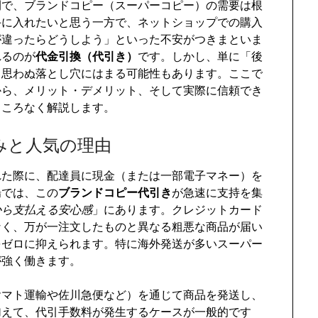
間で、ブランドコピー（スーパーコピー）の需要は根
手に入れたいと思う一方で、ネットショップでの購入
が違ったらどうしよう」といった不安がつきまといま
れるのが
代金引換（代引き）
です。しかし、単に「後
、思わぬ落とし穴にはまる可能性もあります。ここで
から、メリット・デメリット、そして実際に信頼でき
ところなく解説します。
みと人気の理由
れた際に、配達員に現金（または一部電子マネー）を
場では、この
ブランドコピー代引き
が急速に支持を集
から支払える安心感
」にあります。クレジットカード
なく、万が一注文したものと異なる粗悪な商品が届い
をゼロに抑えられます。特に海外発送が多いスーパー
が強く働きます。
ヤマト運輸や佐川急便など）を通じて商品を発送し、
加えて、代引手数料が発生するケースが一般的です