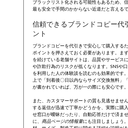
ブラックリスト化される可能性もあるため、
最も安全で手間のかからない近道だと言える
信頼できるブランドコピー代
ント
ブランドコピーを代引きで安心して購入する
ポイントを押さえておく必要があります。ま
を続けている老舗サイトは、品質やサービス
や詐欺行為のリスクが低くなります。SNSや
を利用した人の体験談を読むのも効果的です
上で「到着後〇日以内ならサイズ交換無料」
が書かれていれば、万が一の際にも安心です
また、カスタマーサポートの質も見逃せませ
する返信が迅速で丁寧かどうかを、実際に購
せ窓口が曖昧だったり、自動応答だけで済ま
に、
商品ページの情報量
にも注目しましょう
材、サイズ、製造工程に関する詳細な説明が