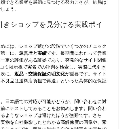
信頼できる業者を最初に見つける努力こそが、結局は
でしょう。
引きショップを見分ける実践ポイ
ためには、ショップ選びの段階でいくつかのチェック
ず第一に、
運営歴と実績
です。長期間にわたって営業
に一定の評価がある証拠であり、突発的なサイト閉鎖
口コミ掲示板で実名での評判を検索し、実際に代引き
。次に、
返品・交換保証の明文化
が重要です。サイト
「不良品は送料店負担で再送」といった具体的な保証
。
ん。日本語での対応が可能かどうか、問い合わせに対
入前にテストしてみることをお勧めします。問い合わ
せるようなショップは避けたほうが無難です。さら
。実物を自社撮影したとわかる高解像度の画像や、素
あるショップは、商品に対する自信と誠実さの表れで