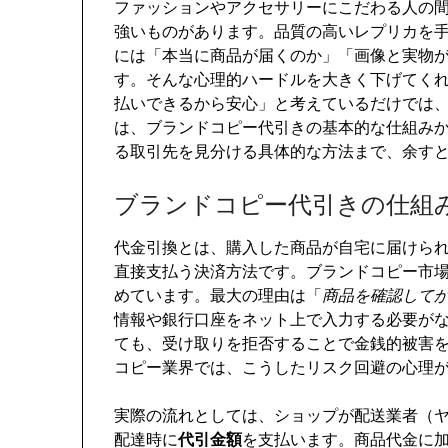
ファッションやアクセサリーにこだわる人の
強いものがあります。品質の高いレプリカを
には「本当に商品が届くのか」「画像と実物
す。そんな心理的ハードルを大きく下げてく
払いできるから安心」と考えているだけでは
は、ブランドコピー代引きの基本的な仕組み
る取引先を見分ける具体的な方法まで、余す
ブランドコピー代引きの仕組
代金引換とは、購入した商品が自宅に届けら
直接支払う決済方法です。ブランドコピー市
めています。最大の理由は「
商品を確認して
情報や銀行口座をネット上で入力する必要が
ても、受け取りを拒否することで金銭的被害
コピー業界では、こうしたリスク回避の心理
実際の流れとしては、ショップが配送業者（
配達時に
代引金額
を支払います。商品代金に