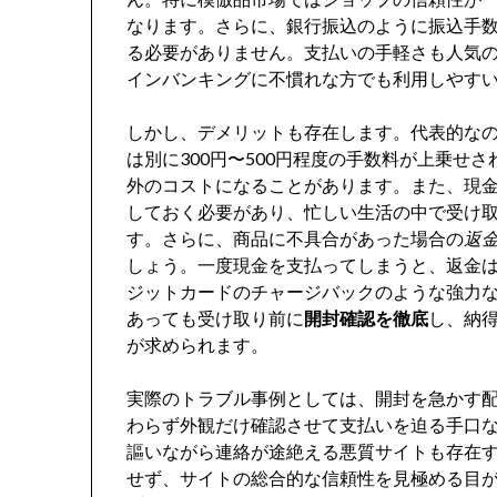
なります。さらに、銀行振込のように振込手
る必要がありません。支払いの手軽さも人気
インバンキングに不慣れな方でも利用しやす
しかし、デメリットも存在します。代表的な
は別に300円〜500円程度の手数料が上乗せ
外のコストになることがあります。また、現
しておく必要があり、忙しい生活の中で受け
す。さらに、商品に不具合があった場合の
返
しょう。一度現金を支払ってしまうと、返金
ジットカードのチャージバックのような強力
あっても受け取り前に
開封確認を徹底
し、納
が求められます。
実際のトラブル事例としては、開封を急かす
わらず外観だけ確認させて支払いを迫る手口
謳いながら連絡が途絶える悪質サイトも存在
せず、サイトの総合的な信頼性を見極める目