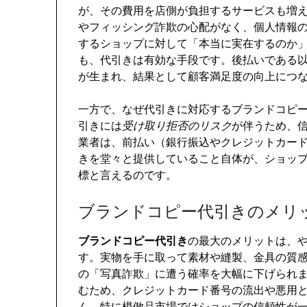
が、その費用を店側が負担するサービスも増
やフィッシング詐欺の心配がなく、個人情報
するショップに対して「本当に実在するのか
も、代引きは有効な手段です。後払いである
が生まれ、結果として顧客満足度の向上につ
一方で、なぜ代引きに対応するブランドコピ
引きには
受け取り拒否のリスク
が伴うため、
業者は、前払い（銀行振込やクレジットカー
きを堂々と提供していること自体が、ショッ
標と言えるのです。
ブランドコピー代引きのメリ
ブランドコピー代引き
の最大のメリットは、
す。実物を手に取って素材や縫製、金具の質
の「写真詐欺」に遭う確率を大幅に下げられ
むため、クレジットカード番号の流出や悪用
ん。特に模倣品市場ではショップの信頼性が