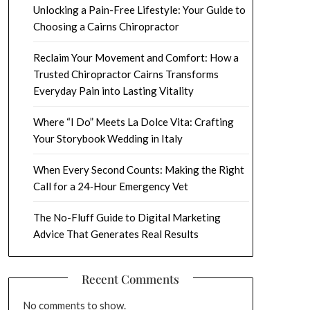
Unlocking a Pain-Free Lifestyle: Your Guide to
Choosing a Cairns Chiropractor
Reclaim Your Movement and Comfort: How a
Trusted Chiropractor Cairns Transforms
Everyday Pain into Lasting Vitality
Where “I Do” Meets La Dolce Vita: Crafting
Your Storybook Wedding in Italy
When Every Second Counts: Making the Right
Call for a 24‑Hour Emergency Vet
The No-Fluff Guide to Digital Marketing
Advice That Generates Real Results
Recent Comments
No comments to show.