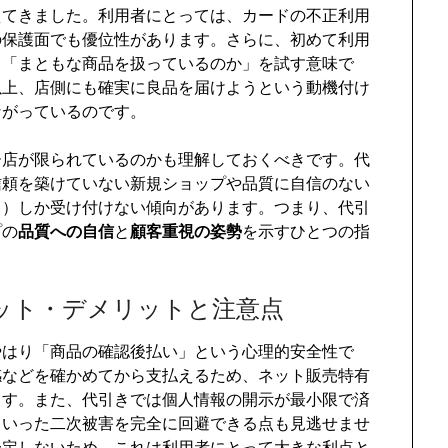
えてきました。利用者にとっては、カードの不正利用
の保護面でも優位性があります。さらに、初めて利用
」「まともな商品を扱っているのか」を試す意味で
以上、店側にも確実に良品を届けようという動機付け
ながっているのです。
ー店が限られているのかも理解しておくべきです。代
信頼を築けていない新規ショップや品質に自信のない
ド）しか受け付けない傾向があります。つまり、代引
プの
品質への自信
と
顧客重視の姿勢
を示すひとつの指
ット・デメリットと注意点
やはり「商品の確認後払い」という心理的安全性で
感などを確かめてから支払えるため、ネット販売特有
ます。また、代引きでは個人情報の開示が最小限で済
といった二次被害を完全に回避できる点も見逃せませ
一定しないため、これは利用者にとって大きな利点と