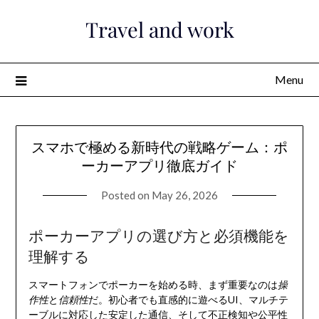
Skip
Travel and work
to
content
Menu
スマホで極める新時代の戦略ゲーム：ポ
ーカーアプリ徹底ガイド
Posted on
May 26, 2026
ポーカーアプリの選び方と必須機能を
理解する
スマートフォンでポーカーを始める時、まず重要なのは
操
作性
と
信頼性
だ。初心者でも直感的に遊べるUI、マルチテ
ーブルに対応した安定した通信、そして不正検知や公平性