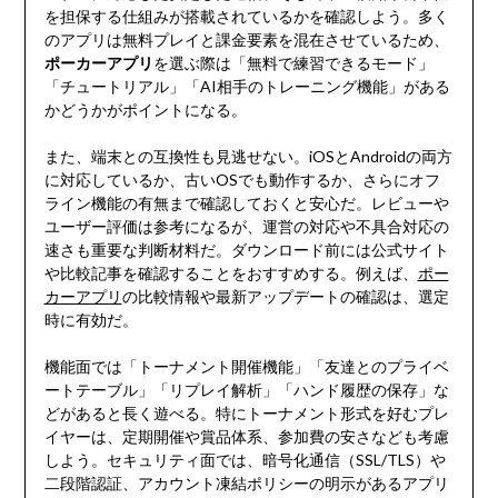
を担保する仕組みが搭載されているかを確認しよう。多く
のアプリは無料プレイと課金要素を混在させているため、
ポーカーアプリ
を選ぶ際は「無料で練習できるモード」
「チュートリアル」「AI相手のトレーニング機能」がある
かどうかがポイントになる。
また、端末との互換性も見逃せない。iOSとAndroidの両方
に対応しているか、古いOSでも動作するか、さらにオフ
ライン機能の有無まで確認しておくと安心だ。レビューや
ユーザー評価は参考になるが、運営の対応や不具合対応の
速さも重要な判断材料だ。ダウンロード前には公式サイト
や比較記事を確認することをおすすめする。例えば、
ポー
カーアプリ
の比較情報や最新アップデートの確認は、選定
時に有効だ。
機能面では「トーナメント開催機能」「友達とのプライベ
ートテーブル」「リプレイ解析」「ハンド履歴の保存」な
どがあると長く遊べる。特にトーナメント形式を好むプレ
イヤーは、定期開催や賞品体系、参加費の安さなども考慮
しよう。セキュリティ面では、暗号化通信（SSL/TLS）や
二段階認証、アカウント凍結ポリシーの明示があるアプリ