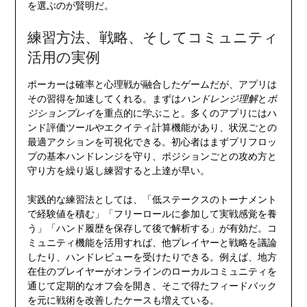
を選ぶのが賢明だ。
練習方法、戦略、そしてコミュニティ
活用の実例
ポーカーは確率と心理戦が融合したゲームだが、アプリは
その習得を加速してくれる。まずは
ハンドレンジ理解
と
ポ
ジションプレイ
を重点的に学ぶこと。多くのアプリにはハ
ンド評価ツールやエクイティ計算機能があり、状況ごとの
最適アクションを可視化できる。初心者はまずプリフロッ
プの基本ハンドレンジを守り、ポジションごとの攻め方と
守り方を繰り返し練習すると上達が早い。
実践的な練習法としては、「低ステークスのトーナメント
で経験値を積む」「フリーロールに参加して実戦感覚を養
う」「ハンド履歴を保存して後で解析する」が有効だ。コ
ミュニティ機能を活用すれば、他プレイヤーと戦略を議論
したり、ハンドレビューを受けたりできる。例えば、地方
在住のプレイヤーがオンラインのローカルコミュニティを
通じて定期的なオフ会を開き、そこで得たフィードバック
を元に戦術を改善したケースも増えている。