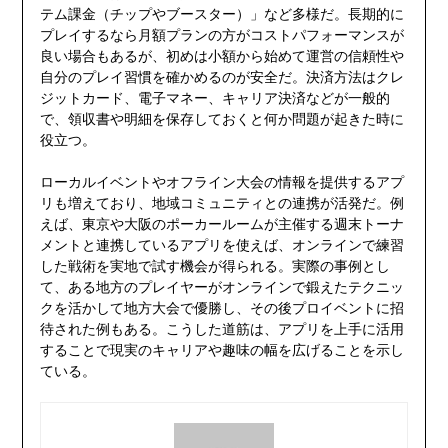
テム課金（チップやブースター）」など多様だ。長期的に
プレイするなら月額プランの方がコストパフォーマンスが
良い場合もあるが、初めは小額から始めて運営の信頼性や
自分のプレイ習慣を確かめるのが安全だ。決済方法はクレ
ジットカード、電子マネー、キャリア決済などが一般的
で、領収書や明細を保存しておくと何か問題が起きた時に
役立つ。
ローカルイベントやオフライン大会の情報を提供するアプ
リも増えており、地域コミュニティとの連携が活発だ。例
えば、東京や大阪のポーカールームが主催する週末トーナ
メントと連携しているアプリを使えば、オンラインで練習
した戦術を実地で試す機会が得られる。実際の事例とし
て、ある地方のプレイヤーがオンラインで鍛えたテクニッ
クを活かして地方大会で優勝し、その後プロイベントに招
待された例もある。こうした道筋は、アプリを上手に活用
することで現実のキャリアや趣味の幅を広げることを示し
ている。