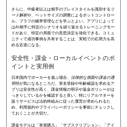
さらに、中級者以上は相手のプレイスタイルを識別する
リ
ード解析
や、ベットサイズの調整によるポットコントロー
ル、ブラフの確率管理などを学ぶとよい。アプリによって
はAI相手に特定のシナリオを繰り返せるトレーニングモー
ドがあり、特定の局面での意思決定を強化できる。コミュ
ニティで成功事例を共有することは、実戦での応用力を高
める近道になる。
安全性・課金・ローカルイベントのポ
イントと実用例
日本国内でポーカーを遊ぶ場合、
法律的な側面
や
課金の透
明性
が気になるところだ。実名登録や年齢確認を求めるア
プリは安全性が高く、課金情報の明示や返金ポリシーがは
っきりしているかを確認すると良い。特にリアルマネーを
扱うサービスは法的枠組みに従った運営が求められるた
め、利用規約やプライバシーポリシーを事前にチェックし
ておくことが大切だ。
課金モデルは「単発購入」「サブスクリプション」「アイ