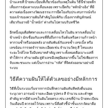
บ้านเลขที่ ป้ายทะเบียนที่เกี่ยวข้องกับเหตุในฝัน วิธีนี้ช่วยหลีก
เลี่ยงการสุ่มเดาแบบเลื่อนลอย เพราะยึดกับ “หลักอ้างอิง” ที่มี
ความต่อเนื่องทางวัฒนธรรม การยึดโยงกับประสบการณ์จริง
ของเจ้าของความฝันก็สำคัญไม่แพ้กัน เนื่องจากสัญลักษณ์
เดียวกันอาจมี “น้ำหนัก” ต่างกันไปตามบริบทชีวิต
อีกหนึ่งมุมคือทิศทางและการเคลื่อนไหวในฝัน หากเคลื่อนไป
ข้างหน้า มักเชื่อมกับเลขที่สื่อถึงการเริ่มต้นหรือความก้าวหน้า
หากวนซ้ำหรือถอยหลัง อาจสัมพันธ์กับเลขซ้ำ เลขเบิ้ล หรือ
เลขย้อน การจดจำรายละเอียดเช่น จำนวนวัตถุ สี โทนแสง
ระยะใกล้ไกล จึงมีบทบาทสำคัญ เพราะทั้งหมดคือเบาะแสที่
ทำให้การ
ทำนายฝัน
สู่ตัวเลขมีเหตุมีผลมากขึ้น ไม่ใช่เพียงการ
จับแพะชนแกะ แต่เป็นการอ่าน “รหัส” ที่จิตส่งออกมาอย่างมี
ระบบ
วิธีตีความฝันให้ได้ตัวเลขอย่างมีหลักการ
วิธีที่เป็นระบบเริ่มจากการบันทึกความฝันทันทีหลังตื่นนอน
ระบุเวลา อารมณ์ รายละเอียด รูปทรง สี จำนวน และคำพูด
สำคัญ หากมีตัวเลขในฝันโดยตรง เช่น เลขที่บ้าน ป้ายทะเบียน
วันเดือนปี ควรจดไว้ก่อน เพราะนี่คือตัวชี้นำชั้นแรก ถัดมาคือ