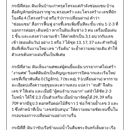
กรณีที่สอง: ฝันเห็นบ้านเก่าทรุดโทรมแต่กำลังซ่อมแซม บ้าน
คือสัญลักษณ์ของรากฐาน ครอบครัว และโครงสร้าง เลขที่มัก
โยงคือ 4 (โครงสร้าง) หรือ 9 (การเปลี่ยนผ่าน) คำว่า
“ซ่อมแซม” สื่อการฟื้นฟู อาจชี้เลขเพิ่มขึ้นทีละขั้น เช่น 1-2-3 ที่
บอกการค่อยๆ เดินหน้า หากในฝันเห็นช่าง 3 คน เครื่องมือเด่น
1 ชิ้น และแสงสว่างยามเช้า ให้ค่าหลักเป็น 3,1 ผนวกกับเลข
เช้า (ตอนต้นวัน) อย่าง 1 หรือ 7 ได้ชุด 13, 17, 37 และสำหรับผู้
ฝันที่เพิ่งเริ่มงานใหม่ เลข “เริ่มต้น” จะย้ำความหมายเดิม ทำให้
ตัวเลขต้นทางเด่นขึ้นเป็นพิเศษ
กรณีที่สาม: ฝันเห็นงานศพแต่ผู้คนยิ้มแย้ม บรรยากาศไม่เศร้า
“งานศพ” ในคติฝันมักเป็นสัญญะของการปิดฉากและเริ่มใหม่
เลขที่เกี่ยวพันคือ 0 (วัฏจักร), 7 (ชะลอ), 9 (เปลี่ยนผ่าน) หากราย
ละเอียดบ่งถึงความสุขุมและความสงบ แปลว่า “จบดี” จึงดัน
เลข 9 ให้เด่น และเมื่อมี “ผู้คนจำนวนมาก” แต่จำได้ชัด 2-3
ใบหน้า ให้ใช้ 2,3 เป็นตัวเสริม เมื่อนำมาจัดคู่ได้ 29, 39 หรือ
709 หากมีธูป 3 ดอกหรือดอกไม้สีขาว 1 ช่อ ก็ช่วยย้ำเลข 3 และ
1 ซึ่งทำหน้าที่เป็น “เลขสนับสนุน” ให้ความหมายชัดเจนขึ้นใน
กรอบของการเปลี่ยนผ่านอย่างราบรื่น
กรณีที่สี่: ฝันว่าขับเรือข้ามแม่น้ำในคืนพระจันทร์เต็มดวง เรือ