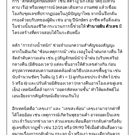
การ “สกัดสัญลักษณ์หลัก” เช่น สัตว์ (งู นก เสือ) วัตถุ (แหวน
ดาบ เรือ) หรือเหตุการณ์ (คลอด เดินทาง งานศพ) แล้วเชื่อม
โยงกับชุดเลขที่ปรากฏบ่อยในภูมิปัญญาไทย จากนั้นจึงกลั่น
กรองด้วยบริบทของผู้ฝัน เช่น อายุ ปีนักษัตร อาชีพ หรือสิ่งเด่น
ในช่วงนั้นของชีวิต กระบวนการนี้ช่วยให้
ทำนายฝัน ตัวเลข
มี
โครงสร้างที่ตรวจสอบได้ในระดับหนึ่ง
หลัก “การถ่วงน้ำหนัก” ช่วยจำแนกความสำคัญของสัญญะ
หากในฝันเกิด “ซ้อนเหตุการณ์” เช่น เจองูในน้ำฝนกลางคืน ให้
จัดลำดับความเด่น เช่น งู (สัญลักษณ์นำ) น้ำฝน (บริบทเสริม)
กลางคืน (มิติของเวลา) แต่ละชั้นอาจให้ตัวเลขต่างกัน ก่อน
สรุปควรทดสอบความสอดคล้องด้วยวิธีแปลงเลขพื้นฐาน เช่น
นับจำนวนชัดๆ ในฝัน (งู 1 ตัว = 1) ผูกกับเลขประจำสัตว์ (เช่น
5 หรือ 6) และปรับด้วยมิติของเวลา (กลางคืนอาจโยงเลขคู่เลข
เย็น) เทคนิคนี้คล้ายการ “ถอดรหัสหลายชั้น” ทำให้ผลลัพธ์ไม่
เอนเอียงจากสัญลักษณ์เดียวจนเกินไป
อีกเทคนิคคือ “เลขเงา” และ “เลขสะท้อน” เลขเงามาจากค่าที่
ได้โดยอ้อม เช่น เหตุการณ์เกิดวันพุธยามค่ำ อาจถอดเป็นเลข
ประจำวันบวกช่วงเวลา ส่วนเลขสะท้อนคือการกลับค่าหรือจับ
คู่เลขที่ปรากฏซ้ำ เช่น 12/21 หรือ 09/90 ใช้เมื่อตัวฝันสื่อความ
หมายเรื่องการกลับด้าน กระจก น้ำ หรือเงา ขณะเดียวกันควร