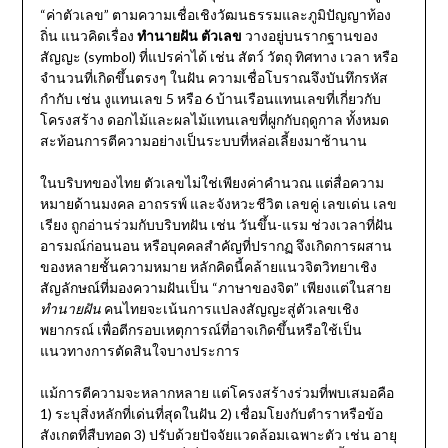
“ค่าตัวเลข” ตามความเชื่อเชิงวัฒนธรรมและภูมิปัญญาท้อง
ถิ่น แนวคิดเรื่อง
ทำนายฝัน ตัวเลข
วางอยู่บนรากฐานของ
สัญญะ (symbol) ที่แปรค่าได้ เช่น สัตว์ วัตถุ ทิศทาง เวลา หรือ
จำนวนที่เกิดขึ้นตรงๆ ในฝัน ความเชื่อโบราณจึงบันทึกรหัส
กำกับ เช่น งูแทนเลข 5 หรือ 6 บ้านเรือนแทนเลขที่เกี่ยวกับ
โครงสร้าง ดอกไม้และผลไม้แทนเลขที่ผูกกับฤดูกาล ทั้งหมด
สะท้อนการตีความอย่างเป็นระบบที่หล่อเลี้ยงมาช้านาน
ในบริบทของไทย ตัวเลขไม่ใช่เพียงค่าคำนวณ แต่สื่อความ
หมายด้านมงคล อาถรรพ์ และจังหวะชีวิต เลขคู่ เลขเด่น เลข
เรียง ถูกอ่านร่วมกับบริบทฝัน เช่น วันขึ้น-แรม ช่วงเวลาที่ฝัน
อารมณ์ก่อนนอน หรือบุคคลสำคัญที่ปรากฏ จึงเกิดการผสาน
ของหลายชั้นความหมาย หลักคิดนี้คล้ายแนวจิตวิทยาเชิง
สัญลักษณ์ที่มองความฝันเป็น “ภาษาของจิต” เพียงแต่ในสาย
ทำนายฝัน
คนไทยจะเน้นการแปลงสัญญะสู่ตัวเลขเชิง
พยากรณ์ เพื่อตีกรอบเหตุการณ์ที่อาจเกิดขึ้นหรือใช้เป็น
แนวทางการตัดสินใจบางประการ
แม้การตีความจะหลากหลาย แต่โครงสร้างร่วมที่พบเสมอคือ
1) ระบุสิ่งหลักที่เด่นที่สุดในฝัน 2) เชื่อมโยงกับตำราหรือข้อ
สังเกตที่สืบทอด 3) ปรับด้วยปัจจัยแวดล้อมเฉพาะตัว เช่น อายุ