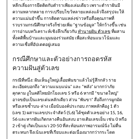
หลีกเลี่ยงการยึดติดกับตำราเพียงเล่มเดียว เพราะตำราฝันมี
ความหลากหลาย การเปรียบไขว้หลายแหล่งแล้วจึงสรุปจะให้
ความแม่นยำขึ้น การติดตามแหล่งข่าวหรือสื่อคุณภาพที่
รวบรวมกรณีศึกษาจริงก็ช่วยเพิ่ม “ฐานข้อมูล” ให้กว้างขึ้น เช่น
การอ่านบทวิเคราะห์เชิงลึกเกี่ยวกับ
ทำนายฝัน ตัวเลข
ที่ผสาน
ทั้งคติพื้นบ้านและมุมมองร่วมสมัย เพื่อสะท้อนแนวโน้มและ
ความเชื่อที่อัปเดตอยู่เสมอ
กรณีศึกษาและตัวอย่างการถอดรหัส
ความฝันสู่ตัวเลข
กรณีที่หนึ่ง: ฝันเห็นงูใหญ่เลื้อยพันขาแล้วไม่รู้สึกกลัว ราย
ละเอียดบอกถึง “ความแนบแน่น” และ “พลัง” มากกว่าภัย
คุกคาม งูในคติไทยมักโยงเลข 5 หรือ 6 หากมี “ขนาดใหญ่”
อาจขยับเป็นเลขเด่นหลักเดียว ส่วน “พันขา” สื่อถึงการผูกมัด
หรือเลขซ้ำบน-ล่าง เมื่อนับองค์ประกอบ ภาพหลักคืองู 1 ตัว
(เลข 1) ผสานเลขประจำสัตว์ (5,6) ได้ชุดตัวเลขอย่าง 15, 16,
56 และหากฝันเกิดกลางคืนอันสงบ อาจเติมเลขเย็น เช่น 0 หรือ
2 เข้าคู่ เกิดเป็นแนว 20-50 ที่สะท้อนสภาพอารมณ์นิ่ง ไม่ตื่น
ตระหนก จึงเน้นเลขที่เรียบและต่อเนื่องมากกว่ากระโดด