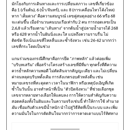
มักโยงกับการเดินทางและการเปลี่ยนสภาวะ เลขที่เกี่ยวข้อง
คือ 1 (เริ่มต้น), 6 (น้ำ/จันทร์), และ 8 (การเคลื่อนไหวโค้งไหล)
หาก “เต็มดวง” คือความสมบูรณ์ เลขคู่สมดุลอย่าง 66 หรือ 68
จะเด่นขึ้น เมื่อจำนวนคนบนเรือเท่ากับ 2 คน การถอดเลขเป็น
2,6,8 แล้วเรียงตาม “เส้นทาง” จากต้นน้ำสู่ปลายน้ำอาจได้ 268
หรือ 628 หากน้ำในฝันนิ่งและใส แปลถึงความราบรื่น ไม่
ติดขัด จึงเน้นเลขที่ไหลลื่นและซ้ำจังหวะ เช่น 26-62 มากกว่า
เลขที่กระโดดเป็นช่วง
แกนร่วมของกรณีศึกษาคือการยึด “ภาพหลัก” แล้วค่อยเพิ่ม
“บริบทเสริม” เพื่อสร้างโครงสร้างเลขที่มีที่มา ทุกครั้งที่ตีความ
ควรย้ำหลักความพอดี ไม่ตัดสินจากสัญญะเดียว และไม่เปลี่ยน
ค่าจนหลุดบริบทดั้งเดิม การสังเกตรอบตัวหลังตื่น เช่น
หมายเลขรถที่สะดุดตา เวลาในนาฬิกา หรือเหตุบังเอิญที่เกิด
ซ้ำในวันนั้น อาจทำหน้าที่เป็น “ตัวปิดจังหวะ” ที่ช่วยเลือกชุด
เลขจากหลายทางเลือกให้แคบลง การให้ความสำคัญกับความ
สอดคล้องทั้งในฝันและในความจริงเช่นนี้ ทำให้การใช้
ทำนาย
ฝัน
เชื่อมกับตัวเลขมีน้ำหนัก นำไปสู่วิธีคิดที่เป็นระบบ และเพิ่ม
ความมั่นใจในการตัดสินใจมากกว่าการคาดเดาแบบไร้ทิศทาง