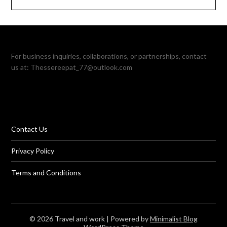
For business inquiries, collaborations, or partnerships, contact
us at:
Thessereepat_77@outlook.com
Contact Us
Privacy Policy
Terms and Conditions
© 2026 Travel and work
| Powered by
Minimalist Blog