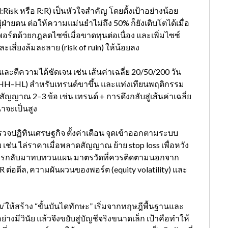
sk หรือ R:R) เป็นหัวใจสำคัญ โดยตั้งเป้าอย่างน้อย
่ฝ่ายตน ต่อให้ความแม่นยำไม่ถึง 50% ก็ยังเติบโตได้เมื่อ
์ตด้วยกฎลดไซซ์เมื่อขาดทุนต่อเนื่อง และเพิ่มไซซ์
เสี่ยงล้มละลาย (risk of ruin) ให้น้อยลง
ายและตีความได้ชัดเจน เช่น เส้นค่าเฉลี่ย 20/50/200 วัน
(HH–HL) สำหรับเทรนด์ขาขึ้น และแท่งเทียนพฤติกรรม
ญญาณ 2–3 ข้อ เช่น เทรนด์ + การดึงกลับสู่เส้นค่าเฉลี่ย
่าจะเป็นสูง
รวจปฏิทินเศรษฐกิจ ตั้งค่าเตือน จุดเข้าออกตามระบบ
 เช่น ไล่ราคาเมื่อพลาดสัญญาณ ย้าย stop loss เพื่อหวัง
้วยการกลับมาทบทวนแผน มาตรวัดที่ควรติดตามนอกจาก
 R ต่อดีล, ความผันผวนของพอร์ต (equity volatility) และ
่
ให้สร้าง “ขั้นบันไดทักษะ” เริ่มจากทฤษฎีพื้นฐานและ
างมีวินัย แล้วจึงขยับสู่บัญชีจริงขนาดเล็ก เป้าคือทำให้