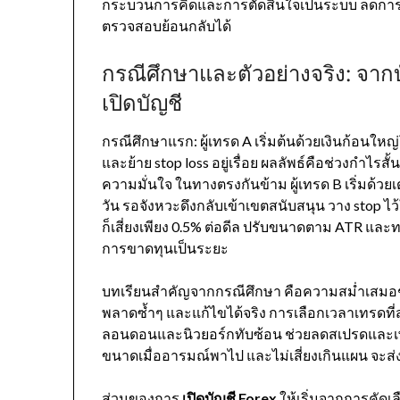
กระบวนการคิดและการตัดสินใจเป็นระบบ ลดการ
ตรวจสอบย้อนกลับได้
กรณีศึกษาและตัวอย่างจริง: จากบ
เปิดบัญชี
กรณีศึกษาแรก: ผู้เทรด A เริ่มต้นด้วยเงินก้อนให
และย้าย stop loss อยู่เรื่อย ผลลัพธ์คือช่วงกำ
ความมั่นใจ ในทางตรงกันข้าม ผู้เทรด B เริ่มด้วย
วัน รอจังหวะดึงกลับเข้าเขตสนับสนุน วาง stop ไว้ใต
ก็เสี่ยงเพียง 0.5% ต่อดีล ปรับขนาดตาม ATR แล
การขาดทุนเป็นระยะ
บทเรียนสำคัญจากกรณีศึกษา คือความสม่ำเสมอชน
พลาดซ้ำๆ และแก้ไขได้จริง การเลือกเวลาเทรดที่
ลอนดอนและนิวยอร์กทับซ้อน ช่วยลดสเปรดและเพิ
ขนาดเมื่ออารมณ์พาไป และไม่เสี่ยงเกินแผน จะส่ง
ส่วนของการ
เปิดบัญชี Forex
ให้เริ่มจากการคัดเ