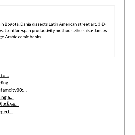
in Bogotá. Dania dissects Latin American street art, 3-D-
o-attention-span productivity methods. She salsa-dances
ge Arabic comic books.
e to…
ading…
ufamcity88:…
ging a…
ธ์ สล็อต…
Expert…