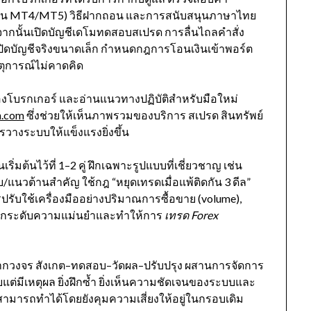
(เช่น MT4/MT5) วิธีฝากถอน และการสนับสนุนภาษาไทย
C จากนั้นเปิดบัญชีเดโมทดสอบสเปรด การลื่นไถลคำสั่ง
ึงเปิดบัญชีจริงขนาดเล็ก กำหนดกฎการโอนเงินเข้าพอร์ต
ตุการณ์ไม่คาดคิด
ไขของโบรกเกอร์ และอ่านแนวทางปฏิบัติสำหรับมือใหม่
h.com
ซึ่งช่วยให้เห็นภาพรวมของบริการ สเปรด สินทรัพย์
ารวางระบบให้แข็งแรงยิ่งขึ้น
ริ่มต้นไว้ที่ 1–2 คู่ ฝึกเฉพาะรูปแบบที่เชี่ยวชาญ เช่น
แนวต้านสำคัญ ใช้กฎ “หยุดเทรดเมื่อแพ้ติดกัน 3 ดีล”
บใช้เครื่องมืออย่างปริมาณการซื้อขาย (volume),
ะยกระดับความแม่นยำและทำให้การ
เทรด Forex
ดจากวงจร สังเกต–ทดสอบ–วัดผล–ปรับปรุง ผสานการจัดการ
ยแต่มีเหตุผล ยิ่งฝึกซ้ำ ยิ่งเห็นความชัดเจนของระบบและ
ก็สามารถทำได้โดยยังคุมความเสี่ยงให้อยู่ในกรอบเดิม