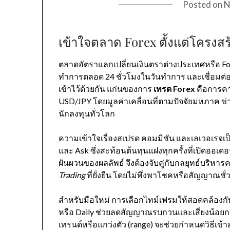
Posted on
N
เข้าใจตลาด Forex ตั้งแต่โครงสร้
ตลาดอัตราแลกเปลี่ยนเงินตราต่างประเทศหรือ Fore
ทำการตลอด 24 ชั่วโมงในวันทำการ และเชื่อมต่
เข้าไว้ด้วยกัน แก่นของการ
เทรด Forex
คือการคา
USD/JPY โดยมูลค่าเคลื่อนที่ตามปัจจัยมหภาค 
นักลงทุนทั่วโลก
ความเข้าใจเรื่องสเปรด คอมมิชัน และเลเวอเรจเ
และ Ask ซึ่งสะท้อนต้นทุนแฝงทุกครั้งที่เปิดออ
ผันผวนของผลลัพธ์ จึงต้องจับคู่กับกลยุทธ์บริหาร
Trading
ที่ยั่งยืน โดยไม่พึ่งพาโชคหรือสัญญาณชั่ว
สำหรับมือใหม่ การเลือกไทม์เฟรมให้สอดคล้องกับชี
หรือ Daily ช่วยลดสัญญาณรบกวนและเสี่ยงน้อ
เทรนด์หรือแกว่งตัว (range) จะช่วยกำหนดวิธีเข้