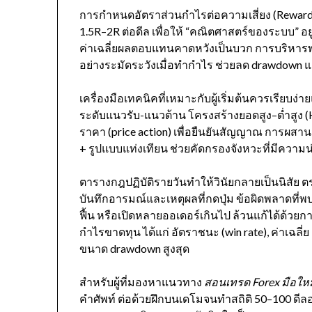
การกำหนดอัตราส่วนกำไรต่อความเสี่ยง (Reward:Ri
1.5R–2R ต่อดีล เพื่อให้ “คณิตศาสตร์ของระบบ” อยู
ค่าเฉลี่ยผลตอบแทนคาดหวังเป็นบวก การบริหารพอร
อย่างระมัดระวังเมื่อทำกำไร ช่วยลด drawdown และ
เครื่องมือเทคนิคที่เหมาะกับผู้เริ่มต้นควรเรียบง่
ระดับแนวรับ-แนวต้าน โครงสร้างยอดสูง–ต่ำสูง 
ราคา (price action) เพื่อยืนยันสัญญาณ การผสานสั
+ รูปแบบแท่งเทียน ช่วยคัดกรองจังหวะที่มีความน
ตารางกฎปฏิบัติรายวันทำให้วินัยกลายเป็นนิสัย ต
บันทึกอารมณ์และเหตุผลที่กดปุ่ม ข้อผิดพลาดที่พบ
ฟื้น หรือเปิดหลายออเดอร์เกินไป ล้วนแก้ได้ด
กำไรขาดทุน ได้แก่ อัตราชนะ (win rate), ค่าเฉลี่ย
ขนาด drawdown สูงสุด
สำหรับผู้ที่มองหาแนวทาง
สอนเทรด Forex มือใหม
คำศัพท์ ต่อด้วยฝึกบนเดโมจนทำสถิติ 50–100 ดีลอย่