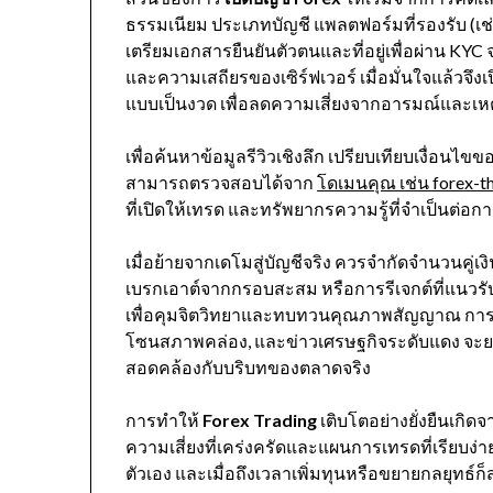
ธรรมเนียม ประเภทบัญชี แพลตฟอร์มที่รองรับ 
เตรียมเอกสารยืนยันตัวตนและที่อยู่เพื่อผ่าน KY
และความเสถียรของเซิร์ฟเวอร์ เมื่อมั่นใจแล้วจ
แบบเป็นงวด เพื่อลดความเสี่ยงจากอารมณ์และเห
เพื่อค้นหาข้อมูลรีวิวเชิงลึก เปรียบเทียบเงื่อน
สามารถตรวจสอบได้จาก
โดเมนคุณ เช่น forex-t
ที่เปิดให้เทรด และทรัพยากรความรู้ที่จำเป็นต่อก
เมื่อย้ายจากเดโมสู่บัญชีจริง ควรจำกัดจำนวนคู่เงินเ
เบรกเอาต์จากกรอบสะสม หรือการรีเจกต์ที่แนวรับ/
เพื่อคุมจิตวิทยาและทบทวนคุณภาพสัญญาณ การปรั
โซนสภาพคล่อง, และข่าวเศรษฐกิจระดับแดง จ
สอดคล้องกับบริบทของตลาดจริง
การทำให้
Forex Trading
เติบโตอย่างยั่งยืนเกิ
ความเสี่ยงที่เคร่งครัดและแผนการเทรดที่เรียบง่า
ตัวเอง และเมื่อถึงเวลาเพิ่มทุนหรือขยายกลยุทธ์