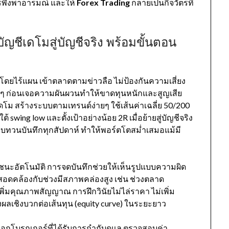
พึ่งพาอารมณ์ และให้
Forex Trading
กลายเป็นกิจวัตรที่
ัญชีเดโมสู่บัญชีจริง พร้อมขั้นตอน
ญ่โดยไร้แผน เข้าตลาดตามข่าวลือ ไม่ป้องกันความเสี่ยง
ไรสั้นๆ ก่อนเจอความผันผวนทำให้ขาดทุนหนักและสูญเสีย
เดโม สร้างระบบตามเทรนด์ง่ายๆ ใช้เส้นค่าเฉลี่ย 50/200
้ swing low และตั้งเป้าอย่างน้อย 2R เมื่อย้ายสู่บัญชีจริง
ะทบทวนบันทึกทุกสัปดาห์ ทำให้พอร์ตโตสม่ำเสมอแม้มี
ะอัตโนมัติ การจดบันทึกช่วยให้เห็นรูปแบบความผิด
สอดคล้องกับช่วงมีสภาพคล่องสูง เช่น ช่วงตลาด
่มคุณภาพสัญญาณ การฝึกวินัยไม่ไล่ราคา ไม่เพิ่ม
ผลเชิงบวกต่อเส้นทุน (equity curve) ในระยะยาว
ลือกโบรกเกอร์ที่ได้รับการกำกับดูแล ตรวจสอบค่า