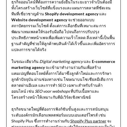
ธุรกิจออนไลน์ที่ต้องการความยั่งยืนในระยะยาวจำเป็นต้องมี
ทั้งโครงสร้างเว็บไซต์ที่แข็งแรงและแผนการตลาดที่ชัดเจน
ทีมที่เชี่ยวชาญด้าน
Shopify development agency
และ
Website development agency
จะช่วยออกแบบ
สถาปัตยกรรมเว็บไซต์ ตั้งแต่การเลือกธีมที่เหมาะสม การ
พัฒนาเทมเพลตให้รองรับมือถือ ไปจนถึงการปรับปรุง
ประสิทธิภาพหน้าเพจเพื่อเพิ่มความเร็วโหลด สิ่งเหล่านี้เป็นพื้น
ฐานสำคัญที่ช่วยให้ลูกค้าพบสินค้าได้เร็วขึ้นและเพิ่มอัตราการ
แปลงการขายได้จริง
ในขณะเดียวกัน
Digital marketing agency
และ
E‑commerce
marketing agency
จะเข้ามาทำงานร่วมกันเพื่อสร้าง
แคมเปญที่ตอบโจทย์ทั้งการได้มาซึ่งลูกค้าใหม่และการรักษา
ลูกค้าปัจจุบัน ผ่านช่องทางเช่น โฆษณาบนโซเชียลมีเดีย การ
ตลาดผ่านอีเมล และการทำ SEO เฉพาะสำหรับร้านค้า
ออนไลน์ เช่น
SEO voor webshops
ที่ปรับเนื้อหาและ
โครงสร้างหน้าให้เหมาะกับคีย์เวิร์ดเชิงพาณิชย์
ธุรกิจขนาดใหญ่ที่ต้องการฟังก์ชันขั้นสูงและการสนับสนุน
ระดับองค์กรมักเลือกแพลตฟอร์มแบบเอนเตอร์ไพรส์ เช่น
Shopify Plus ซึ่งการทำงานร่วมกับ
Shopify Plus partner
จะ
ช่วยลดความเสี่ยงด้านเทคนิคและทำให้การขยายสเกลเป็นไป